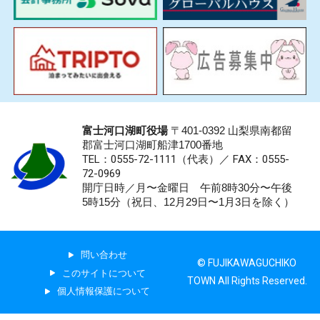
富士河口湖町役場
〒401-0392 山梨県南都留
郡富士河口湖町船津1700番地
TEL：0555-72-1111
（代表）／
FAX：0555-
72-0969
開庁日時／月〜金曜日 午前8時30分〜午後
5時15分（祝日、12月29日〜1月3日を除く）
問い合わせ
© FUJIKAWAGUCHIKO
このサイトについて
TOWN All Rights Reserved.
個人情報保護について