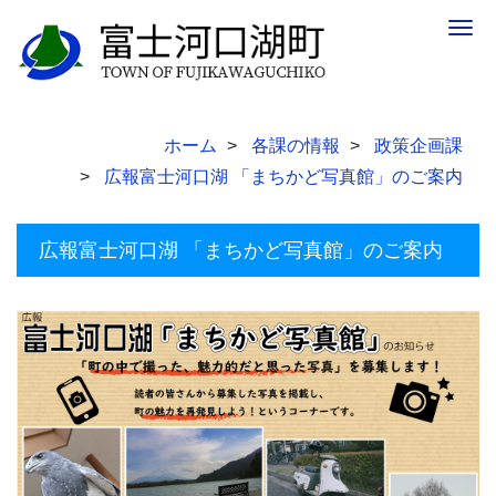
Togg
navig
ホーム
各課の情報
政策企画課
広報富士河口湖 「まちかど写真館」のご案内
広報富士河口湖 「まちかど写真館」のご案内