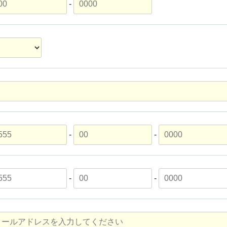
-
-
-
-
-