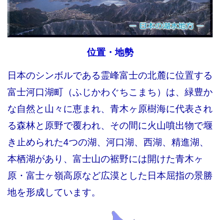
位置・地勢
日本のシンボルである霊峰富士の北麓に位置する
富士河口湖町（ふじかわぐちこまち）は、緑豊か
な自然と山々に恵まれ、青木ヶ原樹海に代表され
る森林と原野で覆われ、その間に火山噴出物で堰
き止められた4つの湖、河口湖、西湖、精進湖、
本栖湖があり、富士山の裾野には開けた青木ヶ
原・富士ヶ嶺高原など広漠とした日本屈指の景勝
地を形成しています。