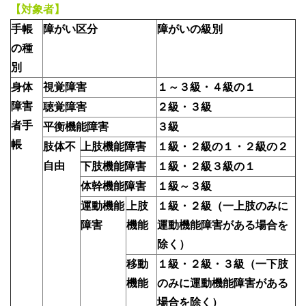
【対象者】
手帳
障がい区分
障がいの級別
の種
別
身体
視覚障害
１～３級・４級の１
障害
聴覚障害
２級・３級
者手
平衡機能障害
３級
帳
肢体不
上肢機能障害
１級・２級の１・２級の２
自由
下肢機能障害
１級・２級３級の１
体幹機能障害
１級～３級
運動機能
上肢
１級・２級（一上肢のみに
障害
機能
運動機能障害がある場合を
除く）
移動
１級・２級・３級（一下肢
機能
のみに運動機能障害がある
場合を除く）