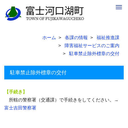
Togg
navig
ホーム
各課の情報
福祉推進課
障害福祉サービスのご案内
駐車禁止除外標章の交付
駐車禁止除外標章の交付
【手続き】
所轄の警察署（交通課）で手続きをしてください。→
富士吉田警察署