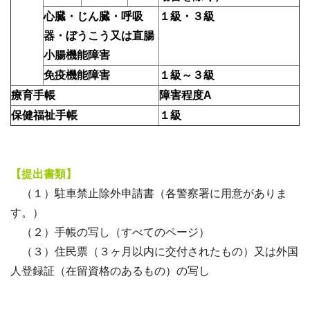
心臓・じん臓・呼吸
１級・３級
器・ぼうこう又は直腸
小腸機能障害
免疫機能障害
１級～３級
療育手帳
障害程度A
保健福祉手帳
１級
【提出書類】
（１）駐車禁止除外申請書（各警察署に用意がありま
す。）
（２）手帳の写し（すべてのページ）
（３）住民票（３ヶ月以内に交付されたもの）又は外国
人登録証（在留資格のあるもの）の写し