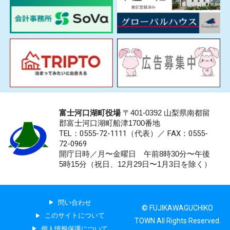
富士河口湖町役場
〒401-0392 山梨県南都留
郡富士河口湖町船津1700番地
TEL：0555-72-1111
（代表）／
FAX：0555-
72-0969
開庁日時／月〜金曜日 午前8時30分〜午後
5時15分（祝日、12月29日〜1月3日を除く）
問い合わせ
© FUJIKAWAGUCHIKO
このサイトについて
TOWN All Rights Reserved.
個人情報保護について