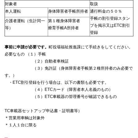
対象者
取扱
本人運転
身体障害者手帳所持者
通行料金の５０％
手帳の割引登録スタン
介護者運転（生計同一
第１種身体障害者
プを掲示又はETC割引
等）
療育手帳A所持者
登録
事前に申請が必要です。
町役場福祉推進課にて手続きをしてください。
必要なもの （１）手帳
（２）自動者車検証
（３）免許証（身体障害者手帳第２種所持者のみ必要で
す。）
・ETC割引登録を行う場合は、以下の書類も必要です。
（４）ETCカード（障害者本人名義のもの）
（５）ETC車載器の管理番号が確認できるもの
TC車載器セットアップ申込書・証明書等）
＊営業用車輌は対象外
＊１人１台に限る