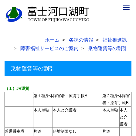
Togg
navig
ホーム
各課の情報
福祉推進課
障害福祉サービスのご案内
乗物運賃等の割引
乗物運賃等の割引
（１）
JR運賃
第１種身体障害者・療育手帳A
第２種身体障害
者・療育手帳B
本人単独
本人と介護者
本人単独
本人
と介
護者
普通乗車券
片道
距離制限なし
片道