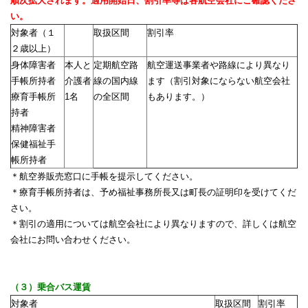
順次拡大されます。適用開始日、割引率等は各航空会社にご確認くださ
い。
対象者（１
取扱区間
割引率
２歳以上）
身体障害者
本人と
定期航空路
航空運送事業者や路線により異なり
手帳所持者
介護者
線の国内線
ます（割引対象にならない航空会社
療育手帳所
1名
の全区間
もあります。）
持者
精神障害者
保健福祉手
帳所持者
＊
航空券販売窓口に手帳を提示してください。
＊療育手帳所持者は、予め福祉事務所長又は町長の証明印を受けてくだ
さい。
＊割引の適用については航空会社により異なりますので、詳しくは航空
会社にお問い合わせください。
（３）乗合バス運賃
対象者
取扱区間
割引率