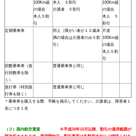
100Km超
本人 ５割引
100Km超
の場合
介護者 ５割引
の場合
本人５割
本人 ５
引
割引
定期乗車券
同上（障がい者が１２歳未
片道
満の場合は介護者のみ５割
100Km超
引）
の場合
本人５割
引
回数乗車券（急
普通乗車券と同じ
行回数券を除
く）
急行券（特別急
普通乗車券と同じ
行券を除く）
＊乗車券を購入する際、手帳を掲示してください。介護者は、障害者１
名につき１名
（２）国内航空運賃
※平成30年10月以降、割引の適用範囲が