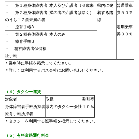
・
第１種身体障害者
本人及び介護者（６歳未
県内に発
普通乗車
・
第２種身体障害者
満の者の介護者は除く）
着する路
券５０％
のうち１２歳未満の者
線
・
療育手帳A
定期乗車
券３０％
・
第２種身体障害者
本人のみ
・
療育手帳B
・ 精神障害者保健福
祉手帳
＊
乗車時に手帳を掲示してください。
＊詳しくは利用するバス会社にお問い合わせください。
（４）タクシー運賃
対象者
取扱
割引率
身体障害者手帳所持者
県内のタクシー会社
１０％
療育手帳所持者
＊タクシーを利用する際手帳を掲示してください。
（５）有料道路通行料金