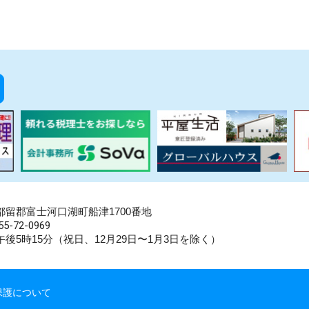
県南都留郡富士河口湖町船津1700番地
5-72-0969
後5時15分（祝日、12月29日〜1月3日を除く）
保護について