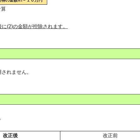
所得の金額
－１０万円
※3
計算
除後に(2)の金額が控除されます。
用されません。
。
改正後
改正前