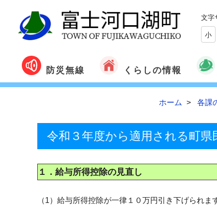
文字
小
くらしの情報
防災無線
ホーム
各課
令和３年度から適用される町県
１．給与所得控除の見直し
（1）給与所得控除が一律１０万円引き下げられま