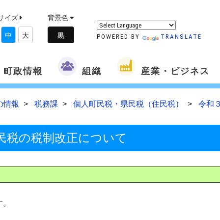
サイズ
背景色
中
大
POWERED BY
TRANSLATE
町政情報
組織
産業・ビジネス
の情報
税務課
個人町民税・県民税（住民税）
令和
民税の税制改正について
す。