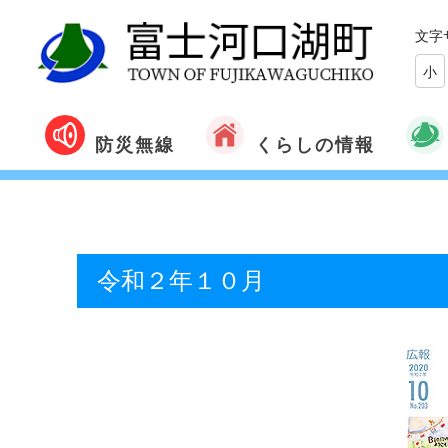
文字
小
くらしの情報
防災無線
令和２年１０月