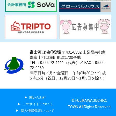
富士河口湖町役場
〒401-0392 山梨県南都留
郡富士河口湖町船津1700番地
TEL：0555-72-1111
（代表）／
FAX：0555-
72-0969
開庁日時／月〜金曜日 午前8時30分〜午後
5時15分（祝日、12月29日〜1月3日を除く）
問い合わせ
© FUJIKAWAGUCHIKO
このサイトについて
TOWN All Rights Reserved.
個人情報保護について