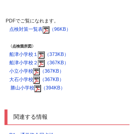
PDFでご覧になれます。
点検対策一覧表
（96KB）
〈点検箇所図〉
船津
小学校１
（373KB）
船津小学校２
（367KB）
小立小学校
（367KB）
大石
小学校
（367KB）
勝山
小学校
（394KB）
関連する情報