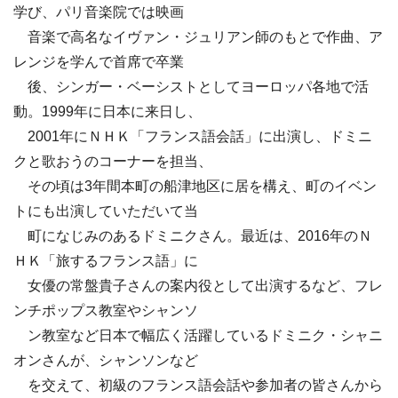
学び、パリ音楽院では映画
音楽で高名なイヴァン・ジュリアン師のもとで作曲、ア
レンジを学んで首席で卒業
後、シンガー・ベーシストとしてヨーロッパ各地で活
動。1999年に日本に来日し、
2001年にＮＨＫ「フランス語会話」に出演し、ドミニ
クと歌おうのコーナーを担当、
その頃は3年間本町の船津地区に居を構え、町のイベン
トにも出演していただいて当
町になじみのあるドミニクさん。最近は、2016年のＮ
ＨＫ「旅するフランス語」に
女優の常盤貴子さんの案内役として出演するなど、フレ
ンチポップス教室やシャンソ
ン教室など日本で幅広く活躍しているドミニク・シャニ
オンさんが、シャンソンなど
を交えて、初級のフランス語会話や参加者の皆さんから