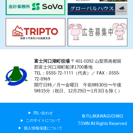
富士河口湖町役場
〒401-0392 山梨県南都留
郡富士河口湖町船津1700番地
TEL：0555-72-1111
（代表）／
FAX：0555-
72-0969
開庁日時／月〜金曜日 午前8時30分〜午後
5時15分（祝日、12月29日〜1月3日を除く）
問い合わせ
© FUJIKAWAGUCHIKO
このサイトについて
TOWN All Rights Reserved.
個人情報保護について