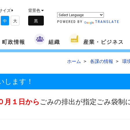
サイズ
背景色
中
大
POWERED BY
TRANSLATE
町政情報
組織
産業・ビジネス
ホーム
各課の情報
環
いします！
０月１日から
ごみの排出が指定ごみ袋制