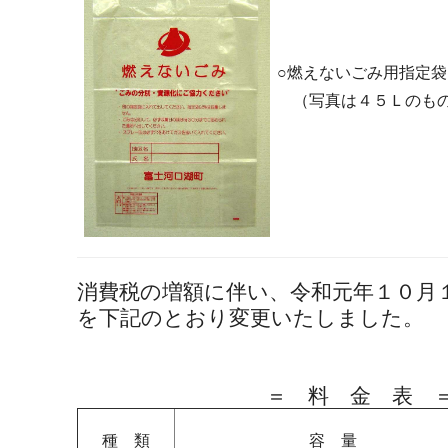
○燃えないごみ用指定袋
（写真は４５Ｌのも
消費税の増額に伴い、令和元年１０月
を下記のとおり変更いたしました。
＝ 料 金 表 
種 類
容 量