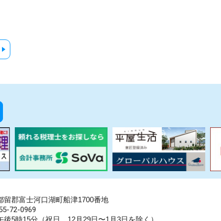
県南都留郡富士河口湖町船津1700番地
5-72-0969
後5時15分（祝日、12月29日〜1月3日を除く）