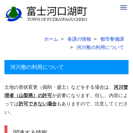
Togg
navig
ホーム
各課の情報
都市整備課
河川敷の利用について
河川敷の利用について
土地の形状変更（掘削・盛土）などをする場合は、
河川管
理者（山梨県）の許可
が必要になります。但し、内容によ
っては
許可できない場合
もありますので、注意してくださ
い。
関連する情報