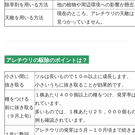
除草剤を用いる方法
他の植物や周辺環境への影響が懸念
・
現在の
ところ、アレチウリの天敵は
・
天敵を用いる方法
見つかっていません。
・
アレチウリの駆除のポイントは？
小さい間に
ツルは長いもので１０ｍ以上に成長します。
抜き取る
小さいうちに抜き取ることが効果的です。
１株あたり４００個以上の種をつけ、発芽率
種をつける
れています。
前に抜き取る
多いものでは、１株あたり２５，０００個も
（９月上旬）
例も確認されています。
アレチウリの発芽は５月～１０月頃まで続き
１年に数回