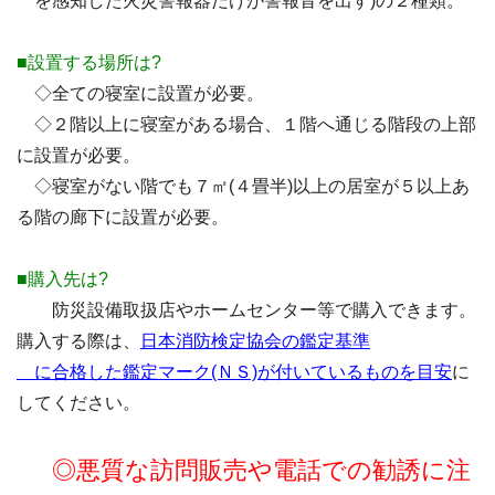
を感知した火災警報器だけが警報音を出す)の２種類。
■設置する場所は?
◇全ての寝室に設置が必要。
◇２階以上に寝室がある場合、１階へ通じる階段の上部
に設置が必要。
◇寝室がない階でも７㎡(４畳半)以上の居室が５以上あ
る階の廊下に設置が必要。
■購入先は?
防災設備取扱店やホームセンター等で購入できます。
購入する際は、
日本消防検定協会の鑑定基準
に合格した鑑定マーク(ＮＳ)が付いているものを目安
に
してください。
◎悪質な訪問販売や電話での勧誘に注