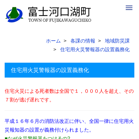
Togg
navig
ホーム
各課の情報
地域防災課
住宅用火災警報器の設置義務化
住宅用火災警報器の設置義務化
住宅火災による死者数は全国で１，０００人を超え、その
７割が逃げ遅れです。
平成１６年６月の消防法改正に伴い、全国一律に住宅用火
災報知器の設置が義務付けられました。
■なぜ火災警報器をつけるの?