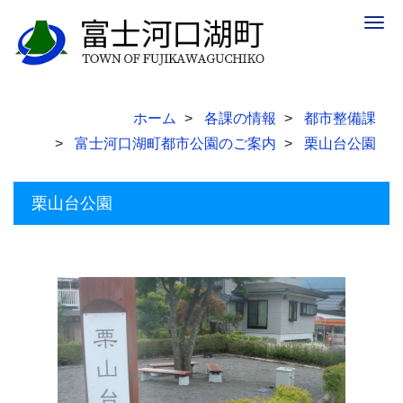
Togg
navig
ホーム
各課の情報
都市整備課
富士河口湖町都市公園のご案内
栗山台公園
栗山台公園