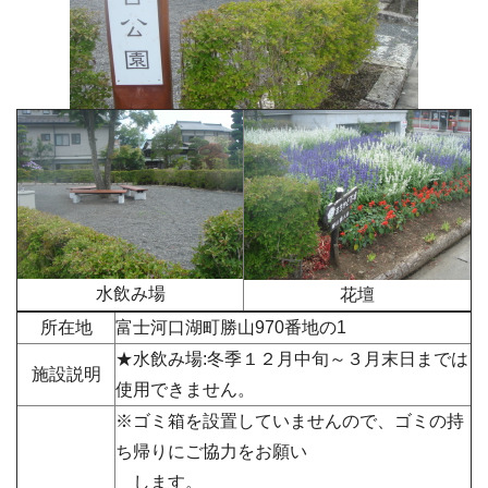
水飲み場
花壇
所在地
富士河口湖町勝山
970番地の1
★水飲み場:冬季１２月中旬～３月末日までは
施設説明
使用できません。
※ゴミ箱を設置していませんので、ゴミの持
ち帰りにご協力をお願い
します。