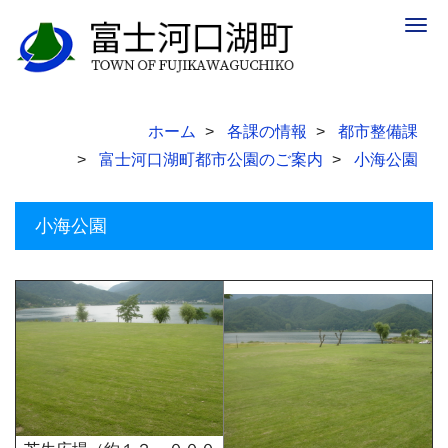
Togg
navig
ホーム
各課の情報
都市整備課
富士河口湖町都市公園のご案内
小海公園
小海公園