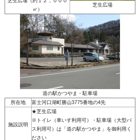
芝生広場（約１２，０００
芝生広場
㎡）
道の駅かつやま・駐車場
所在地
富士河口湖町勝山
3775番地の4先
★芝生広場
※トイレ（車いす利用可）・駐車場（大型バ
施設説明
ス利用可）は「道の駅かつやま」を御利用く
ださい