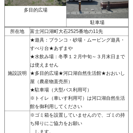
多目的広場
駐車場
所在地
富士河口湖町大石
2525番地の11先
★遊具：ブランコ・砂場・ムービング遊具・
すべり台★あずまや
★水飲み場：冬季１２月中旬～３月末日まで
は使えません
施設説明
★多目的広場★河口湖自然生活館★おおいし
屋（農産物直売所）
★駐車場（大型バス利用可）
※トイレ（車いす利用可）は河口湖自然生活
館を御利用してください
※ゴミ箱を設置していませんので、ゴミの持
ち帰りにご協力をお願い
します。