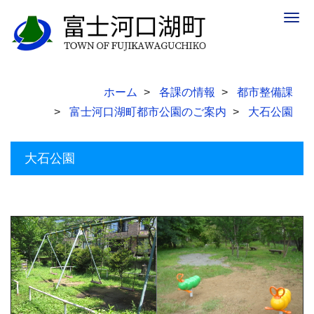
Togg
navig
ホーム
各課の情報
都市整備課
富士河口湖町都市公園のご案内
大石公園
大石公園