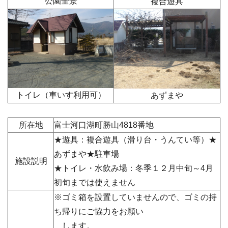
公園全景
複合遊具
トイレ（車いす利用可）
あずまや
所在地
富士河口湖町勝山
4818番地
★遊具：複合遊具（滑り台・うんてい等）★
あずまや★駐車場
施設説明
★トイレ・水飲み場：冬季１２月中旬～4月
初旬までは使えません
※ゴミ箱を設置していませんので、ゴミの持
ち帰りにご協力をお願い
します。