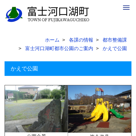
Togg
navig
ホーム
各課の情報
都市整備課
富士河口湖町都市公園のご案内
かえで公園
かえで公園