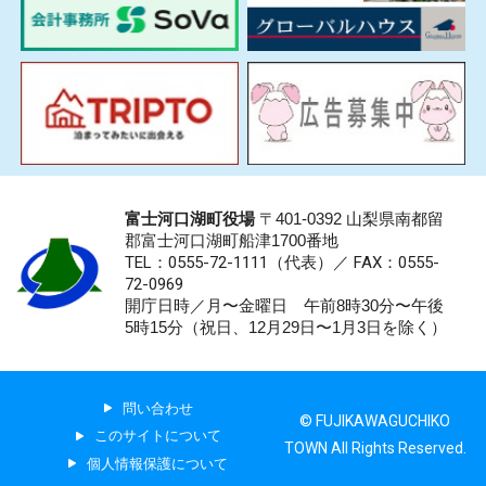
富士河口湖町役場
〒401-0392 山梨県南都留
郡富士河口湖町船津1700番地
TEL：0555-72-1111
（代表）／
FAX：0555-
72-0969
開庁日時／月〜金曜日 午前8時30分〜午後
5時15分（祝日、12月29日〜1月3日を除く）
問い合わせ
© FUJIKAWAGUCHIKO
このサイトについて
TOWN All Rights Reserved.
個人情報保護について