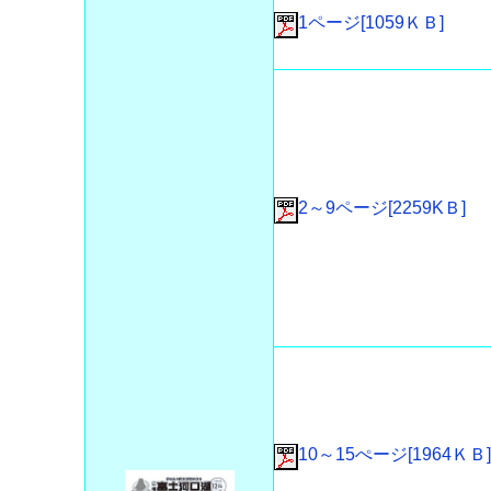
1ページ[1059ＫＢ]
2～9ページ[2259KＢ]
10～15ぺージ[1964ＫＢ]