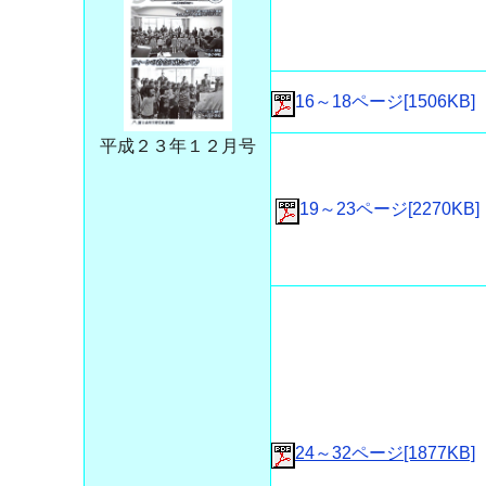
16～18ページ[1506KB]
平成２３年１２月号
19～23ページ[2270KB]
24～32ページ[1877KB]