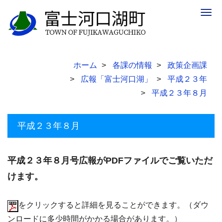
Togg
navig
ホーム
各課の情報
政策企画課
広報「富士河口湖」
平成２３年
平成２３年８月
平成２３年８月
平成２３年８月号広報がPDFファイルでご覧いただ
けます。
をクリックすると詳細を見ることができます。（ダウ
ンロードに多少時間がかかる場合があります。）