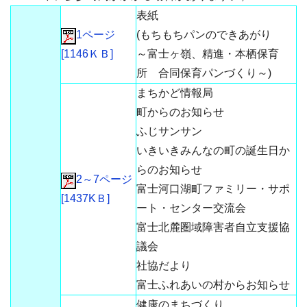
表紙
1ページ
(もちもちパンのできあがり
[1146ＫＢ]
～富士ヶ嶺、精進・本栖保育
所 合同保育パンづくり～)
まちかど情報局
町からのお知らせ
ふじサンサン
いきいきみんなの町の誕生日か
らのお知らせ
2～7ページ
富士河口湖町ファミリー・サポ
[1437KＢ]
ート・センター交流会
富士北麓圏域障害者自立支援協
議会
社協だより
富士ふれあいの村からお知らせ
健康のまちづくり