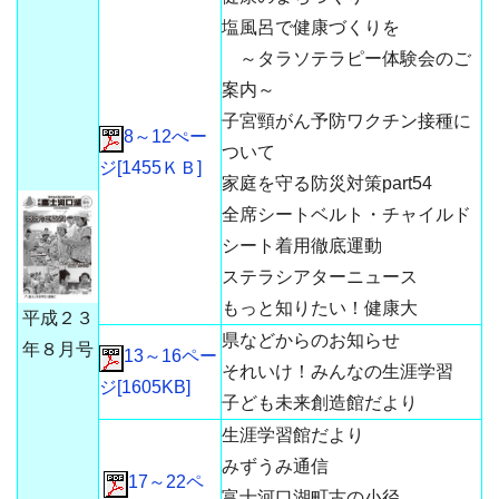
塩風呂で健康づくりを
～タラソテラピー体験会のご
案内～
子宮頸がん予防ワクチン接種に
8～12ぺー
ついて
ジ[1455ＫＢ]
家庭を守る防災対策part54
全席シートベルト・チャイルド
シート着用徹底運動
ステラシアターニュース
もっと知りたい！健康大
平成２３
県などからのお知らせ
年８月号
13～16ペー
それいけ！みんなの生涯学習
ジ[1605KB]
子ども未来創造館だより
生涯学習館だより
みずうみ通信
17～22ペ
富士河口湖町古の小径