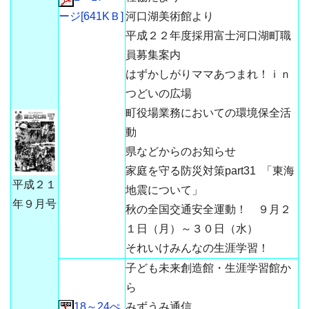
ージ[641KＢ]
河口湖美術館より
平成２２年度採用富士河口湖町職
員募集案内
はずかしがりママあつまれ！ｉｎ
つどいの広場
町役場業務においての環境保全活
動
県などからのお知らせ
家庭を守る防災対策part31 「東海
平成２１
地震について」
年９月号
秋の全国交通安全運動！ ９月２
１日（月）～３０日（水）
それいけみんなの生涯学習！
子ども未来創造館・生涯学習館か
ら
18～24ぺ
みずうみ通信