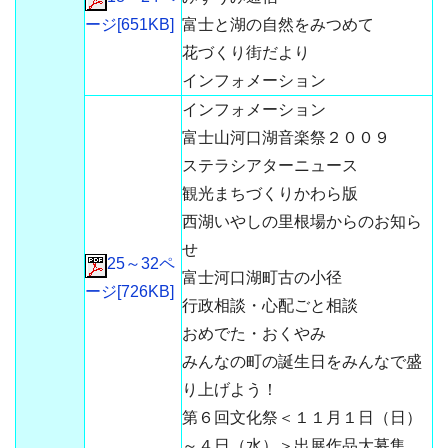
ージ[651KB]
富士と湖の自然をみつめて
花づくり街だより
インフォメーション
インフォメーション
富士山河口湖音楽祭２００９
ステラシアターニュース
観光まちづくりかわら版
西湖いやしの里根場からのお知ら
せ
25～32ペ
富士河口湖町古の小径
ージ[726KB]
行政相談・心配ごと相談
おめでた・おくやみ
みんなの町の誕生日をみんなで盛
り上げよう！
第６回文化祭＜１１月１日（日）
～４日（水）＞出展作品大募集