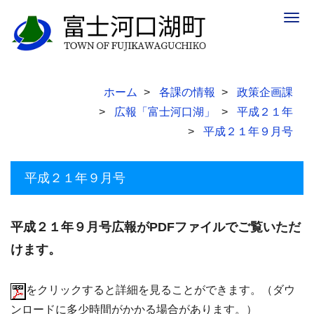
Togg
navig
ホーム
各課の情報
政策企画課
広報「富士河口湖」
平成２１年
平成２１年９月号
平成２１年９月号
平成２１年９月号広報がPDFファイルでご覧いただ
けます。
をクリックすると詳細を見ることができます。（ダウ
ンロードに多少時間がかかる場合があります。）