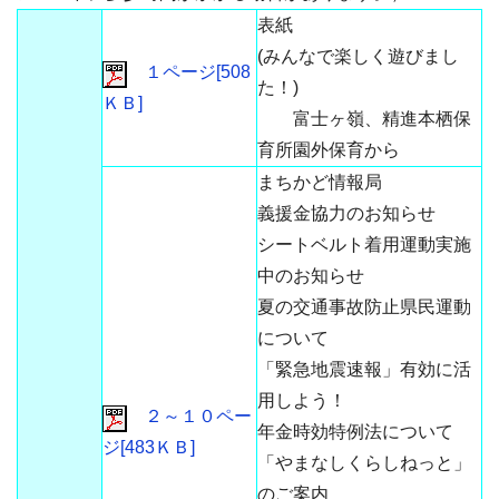
表紙
(みんなで楽しく遊びまし
１ページ[508
た！)
ＫＢ]
富士ヶ嶺、精進本栖保
育所園外保育から
まちかど情報局
義援金協力のお知らせ
シートベルト着用運動実施
中のお知らせ
夏の交通事故防止県民運動
について
「緊急地震速報」有効に活
用しよう！
２～１０ペー
年金時効特例法について
ジ[483ＫＢ]
「やまなしくらしねっと」
のご案内