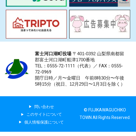
富士河口湖町役場
〒401-0392 山梨県南都留
郡富士河口湖町船津1700番地
TEL：0555-72-1111
（代表）／
FAX：0555-
72-0969
開庁日時／月〜金曜日 午前8時30分〜午後
5時15分（祝日、12月29日〜1月3日を除く）
問い合わせ
© FUJIKAWAGUCHIKO
このサイトについて
TOWN All Rights Reserved.
個人情報保護について