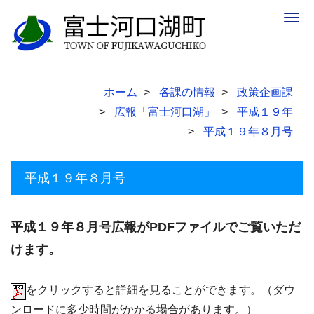
Togg
navig
ホーム
各課の情報
政策企画課
広報「富士河口湖」
平成１９年
平成１９年８月号
平成１９年８月号
平成１９年８月号広報がPDFファイルでご覧いただ
けます。
をクリックすると詳細を見ることができます。（ダウ
ンロードに多少時間がかかる場合があります。）