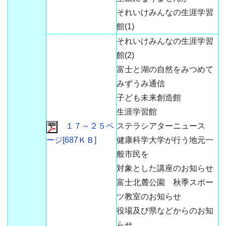
それいけみんなの生涯学習
館(1)
それいけみんなの生涯学習
館(2)
富士と湖の自然をみつめて
みずうみ通信
子ども未来創造館
生涯学習館
１７～２５ペ
ステラシアターニュース
ージ[687ＫＢ]
健康科学大学が行う地元一
般市民を
対象とした講座のお知らせ
富士北麓公園 秋季スポー
ツ教室のお知らせ
役場及び県などからのお知
らせ