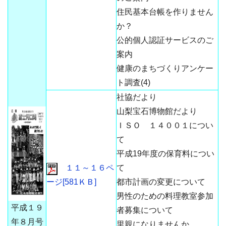
住民基本台帳を作りません
か？
公的個人認証サービスのご
案内
健康のまちづくりアンケー
ト調査(4)
社協だより
山梨宝石博物館だより
ＩＳＯ １４００１につい
て
平成19年度の保育料につい
１１～１６ペ
て
ージ[581ＫＢ]
都市計画の変更について
男性のための料理教室参加
平成１９
者募集について
年８月号
里親になりませんか