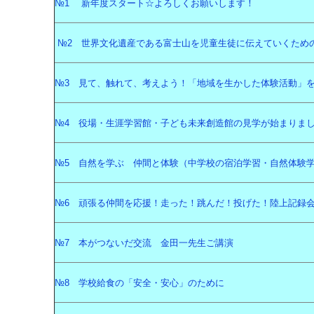
№1 新年度スタート☆よろしくお願いします！
№2 世界文化遺産である富士山を児童生徒に伝えていくため
№3 見て、触れて、考えよう！「地域を生かした体験活動」
№4 役場・生涯学習館・子ども未来創造館の見学が始まりま
№5 自然を学ぶ 仲間と体験（中学校の宿泊学習・自然体験
№6 頑張る仲間を応援！走った！跳んだ！投げた！陸上記録
№7 本がつないだ交流 金田一先生ご講演
№8 学校給食の「安全・安心」のために