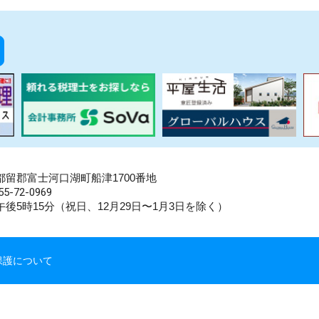
県南都留郡富士河口湖町船津1700番地
5-72-0969
後5時15分（祝日、12月29日〜1月3日を除く）
保護について