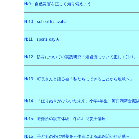
№9 自然災害を正しく知り備えよう
№10 school festival☆
№11 sports day★
№12 防災についての実践研究「溶岩流について正しく知り、
№13 町長さんと語る会「私たちにできることから地域へ」
№14 「ほりぬきがひらいた未来」小学4年生 河口湖新倉掘
№15 避難所の設置体験 冬のJr.防災士講座
№16 子どもの心に栄養を～作者による読み聞かせ活動～