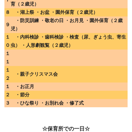
育（２歳児）
８
・湖上祭 ・お盆 ・園外保育（２歳児）
・防災訓練 ・敬老の日 ・お月見 ・園外保育（２歳
９
児）
１
・内科検診 ・歯科検診 ・検査（尿、ぎょう虫、寄生
０
虫） ・人形劇観覧（２歳児）
１
１
１
・親子クリスマス会
２
１
・お正月
２
・節分
３
・ひな祭り ・お別れ会 ・修了式
☆保育所での一日☆