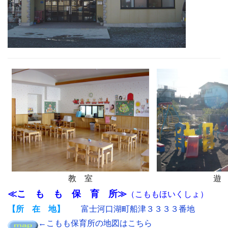
教 室
遊
≪こ も も 保 育 所≫
（こももほいくしょ）
【所 在 地】
富士河口湖町船津３３３３番地
←こもも保育所の地図はこちら