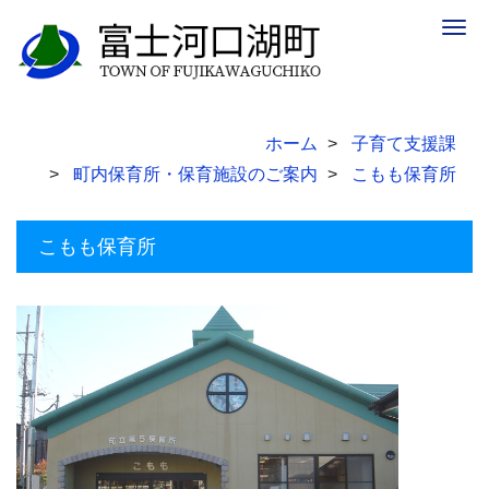
Togg
navig
ホーム
子育て支援課
町内保育所・保育施設のご案内
こもも保育所
こもも保育所