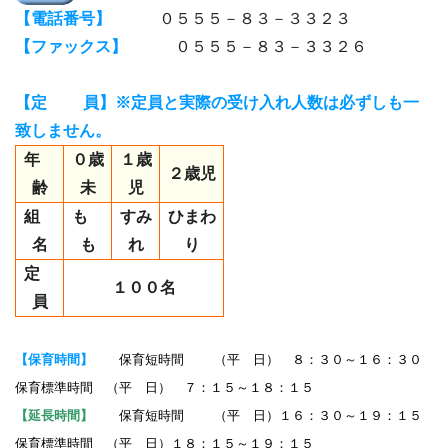
【電話番号】
０５５５－８３－３３２３
【ファックス】
０５５５－８３－３３２６
【定 員】※定員と実際の受け入れ人数は必ずしも一
致しません。
年
０歳
１歳
２歳児
齢
未
児
組
も
すみ
ひまわ
名
も
れ
り
定
１００名
員
【保育時間】
保育短時間 （平 日） ８：３０～１６：３０
保育標準時間 （平 日） ７：１５～１８：１５
【延長時間】
保育短時間 （平 日）１６：３０～１９：１５
保育標準時間 （平 日）１８：１５～１９：１５