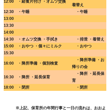
12:00
・給食片付け ・オムツ交換
着替え
12:30
・午睡
・午睡
13:00
13:30
14:00
14:30
・オムツ交換 ・手拭き
・排泄 ・着替え
15:00
・おやつ ・個々にミルク
・おやつ
15:30
・降所準備 ・お
16:00
・降所準備 ・個別検査
帰りの会
・降所 ・延長保
16:30
・降所 ・延長保育
育
18:00
・閉所
・閉所
※上記、保育所の年間行事と一日の流れは、おおよ