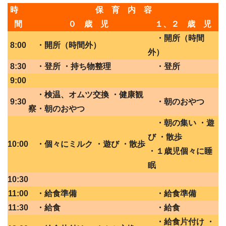
時
保 育 内 容
間
０ 歳 児
１、２ 歳 児
・開所（時間
8:00
・開所（時間外）
外）
8:30
・登所 ・持ち物整理
・登所
9:00
・検温、オムツ交換 ・健康観
9:30
・朝のおやつ
察・朝のおやつ
・朝の集い ・遊
び ・散歩
10:00
・個々にミルク ・遊び ・散歩
・１歳児個々に睡
眠
10:30
11:00
・給食準備
・給食準備
11:30
・給食
・給食
・給食片付け ・