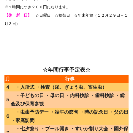
※１時間につき２００円になります。
【休 所 日】
☆日曜日 ☆祝祭日 ☆年末年始（１２月２９日～１
月３日）
☆年間行事予定表☆
月
行事
４
・入所式 ・検査（尿、ぎょう虫、寄生虫）
・子どもの日 ・母の日 ・内科検診 ・歯科検診 ・総
５
会及び保育参観
・虫歯予防デー ・端午の節句 ・時の記念日 ・父の日
６
・家庭訪問
・七夕祭り ・プール開き ・すいか割り大会 ・園外保
７