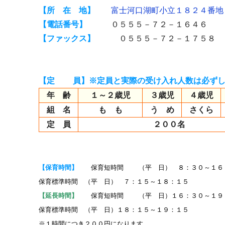
【所 在 地】
富士河口湖町小立１８２４番
【電話番号】
０５５５－７２－１６４６
【ファックス】
０５５５－７２－１７５８
【定 員】※定員と実際の受け入れ人数は必ずし
年 齢
１～２歳児
３歳児
４歳児
組 名
も も
う め
さくら
定 員
２００名
【保育時間】
保育短時間 （平 日） ８：３０～１６
保育標準時間 （平 日） ７：１５～１８：１５
【延長時間】
保育短時間 （平 日）１６：３０～１９
保育標準時間 （平 日）１８：１５～１９：１５
※１時間につき２００円になります。