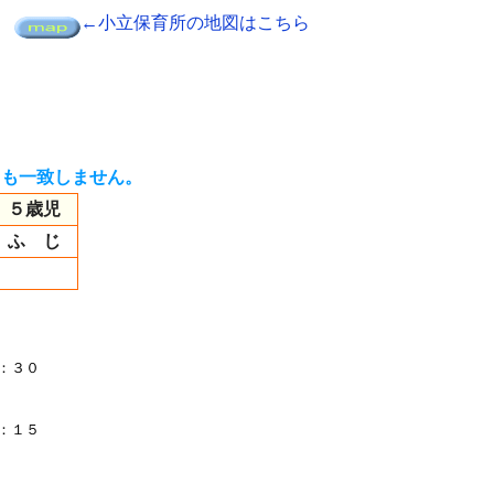
地
←小立保育所の地図はこちら
も一致しません。
５歳児
ふ じ
：３０
：１５