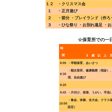
１２
・クリスマス会
１
・正月遊び
２
・節分 ・プレイランド（作ろ
３
・ひな祭り ・お別れ遠足 ・お
☆保育所での一
時
間
３ 歳 以 上 
8:00
・早朝保育、あいさつ
・順次登所、健康観察（視診）
8:30
理、自由遊び
9:20
9:45
・片付け、排泄、うがい、手洗
・集会、体操、全大会、クラス
10:00
設定）