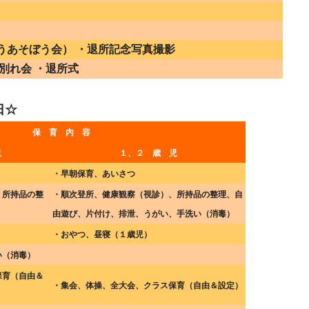
うあそぼう会） ・退所記念写真撮影
別れ会 ・退所式
日☆
保 育 内 容
児
１、２ 歳 児
・早朝保育、あいさつ
、所持品の整
・順次登所、健康観察（視診）、所持品の整理、自
由遊び、片付け、排泄、うがい、手洗い（消毒）
・おやつ、昼寝（１歳児）
い（消毒）
保育（自由＆
・集会、体操、全大会、クラス保育（自由＆設定）