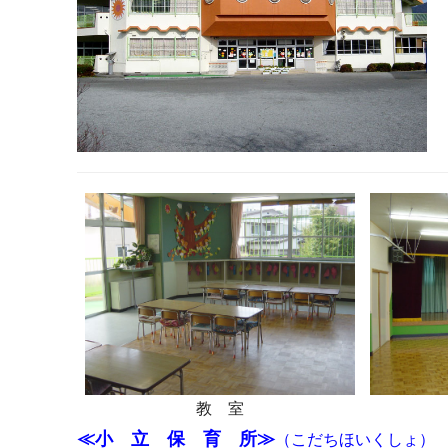
教 室
≪小 立 保 育 所≫
（こだちほいくしょ）