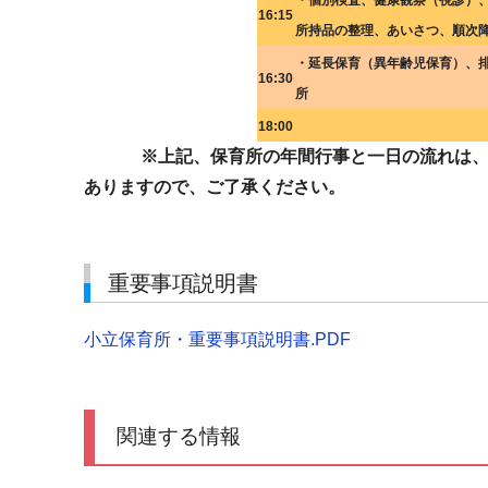
・個別検査、健康観察（視診）
16:15
所持品の整理、あいさつ、順次
・延長保育（異年齢児保育）、
16:30
所
18:00
※上記、保育所の年間行事と一日の流れは、お
ありますので、ご了承ください。
重要事項説明書
小立保育所・重要事項説明書.PDF
関連する情報