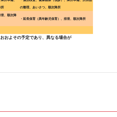
、降所準備、
・個別検査、健康観察（視診）、降所準備、所持品
降所
の整理、あいさつ、順次降所
排泄、順次降
・延長保育（異年齢児保育）、排泄、順次降所
およその予定であり、異なる場合が