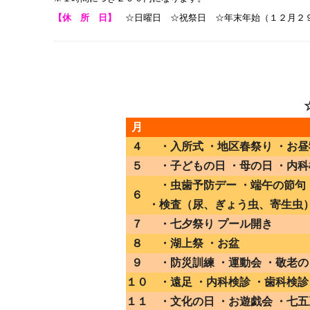
【休 所 日】
☆日曜日 ☆祝祭日 ☆年末年始（１２月２
月
４
・入所式 ・地区春祭り ・お昼
５
・子どもの日 ・母の日 ・内科
・虫歯予防デー ・端午の節句 
６
・検査（尿、ぎょう虫、寄生虫）
７
・七夕祭り プール開き
８
・湖上祭 ・お盆
９
・防災訓練 ・運動会 ・敬老の
１０
・遠足 ・内科検診 ・歯科検診
１１
・文化の日 ・お遊戯会 ・七五