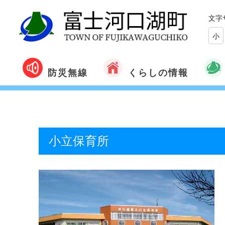
文字
小
くらしの情報
防災無線
小立保育所