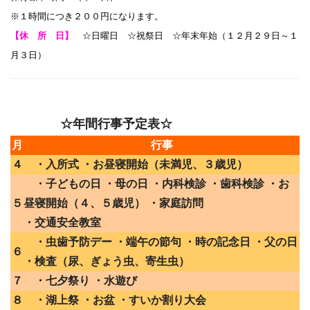
※１時間につき２００円になります。
【休 所 日】
☆日曜日 ☆祝祭日 ☆年末年始（１２月２９日～１
月３日）
☆年間行事予定表☆
月
行事
４
・入所式 ・お昼寝開始（未満児、３歳児）
・子どもの日 ・母の日 ・内科検診 ・歯科検診 ・お
５
昼寝開始（４、５歳児） ・家庭訪問
・交通安全教室
・虫歯予防デー ・端午の節句 ・時の記念日 ・父の日
６
・検査（尿、ぎょう虫、寄生虫）
７
・七夕祭り ・水遊び
８
・湖上祭 ・お盆 ・すいか割り大会