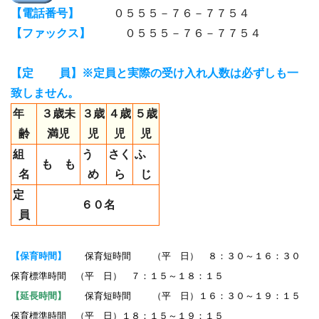
【電話番号】
０５５５－７６－７７５４
【ファックス】
０５５５－７６－７７５４
【定 員】※定員と実際の受け入れ人数は必ずしも一
致しません。
年
３歳未
３歳
４歳
５歳
齢
満児
児
児
児
組
う
さく
ふ
も も
名
め
ら
じ
定
６０名
員
【保育時間】
保育短時間 （平 日） ８：３０～１６：３０
保育標準時間 （平 日） ７：１５～１８：１５
【延長時間】
保育短時間 （平 日）１６：３０～１９：１５
保育標準時間 （平 日）１８：１５～１９：１５