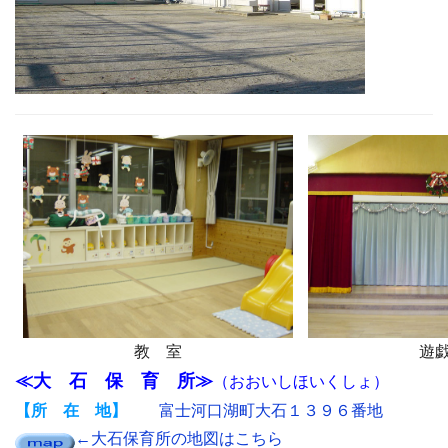
教 室
遊
≪大 石 保 育 所≫
（おおいしほいくしょ）
【所 在 地】
富士河口湖町大石１３９６番地
←大石保育所の地図はこちら