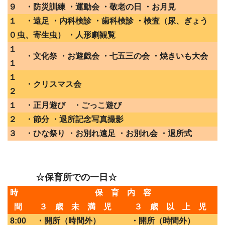
９
・防災訓練 ・運動会 ・敬老の日 ・お月見
１
・遠足 ・内科検診 ・歯科検診 ・検査（尿、ぎょう
０
虫、寄生虫） ・人形劇観覧
１
・文化祭 ・お遊戯会 ・七五三の会 ・焼きいも大会
１
１
・クリスマス会
２
１
・正月遊び ・ごっこ遊び
２
・節分 ・退所記念写真撮影
３
・ひな祭り ・お別れ遠足 ・お別れ会 ・退所式
☆保育所での一日☆
時
保 育 内 容
間
３ 歳 未 満 児
３ 歳 以 上 児
8:00
・開所（時間外）
・開所（時間外）