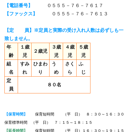
【電話番号】
０５５５－７６－７６１７
【ファックス】
０５５５－７６－７６１３
【定 員】※定員と実際の受け入れ人数は必ずしも一
致しません。
年
１歳
３歳
４歳
５歳
２歳児
齢
児
児
児
児
組
すみ
ひまわ
う
さく
ふ
名
れ
り
め
ら
じ
定
８０名
員
【保育時間】
保育短時間 （平 日） ８：３０～１６：３０
保育標準時間 （平 日） ７：１５～１８：１５
【延長時間】
保育短時間 （平 日）１６：３０～１９：１５