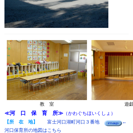
教 室
遊
≪河 口 保 育 所≫
（かわぐちほいくしょ）
【所 在 地】
富士河口湖町河口３番地
←
河口保育所の地図はこちら