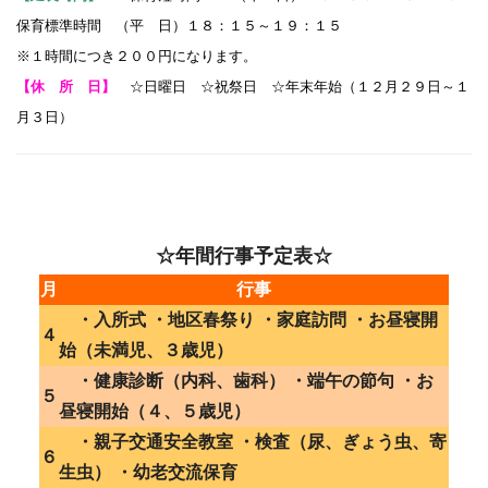
保育標準時間 （平 日）１８：１５～１９：１５
※１時間につき２００円になります。
【休 所 日】
☆日曜日 ☆祝祭日 ☆年末年始（１２月２９日～１
月３日）
☆年間行事予定表☆
月
行事
・入所式 ・地区春祭り ・家庭訪問 ・お昼寝開
４
始（未満児、３歳児）
・健康診断（内科、歯科） ・端午の節句 ・お
５
昼寝開始（４、５歳児）
・親子交通安全教室 ・検査（尿、ぎょう虫、寄
６
生虫） ・幼老交流保育