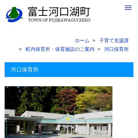
Togg
navig
ホーム
子育て支援課
町内保育所・保育施設のご案内
河口保育所
河口保育所