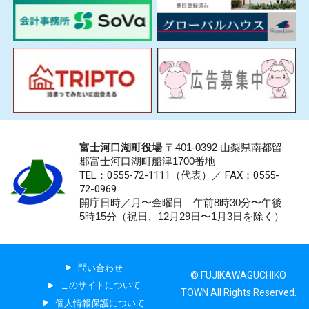
富士河口湖町役場
〒401-0392 山梨県南都留
郡富士河口湖町船津1700番地
TEL：0555-72-1111
（代表）／
FAX：0555-
72-0969
開庁日時／月〜金曜日 午前8時30分〜午後
5時15分（祝日、12月29日〜1月3日を除く）
問い合わせ
© FUJIKAWAGUCHIKO
このサイトについて
TOWN All Rights Reserved.
個人情報保護について