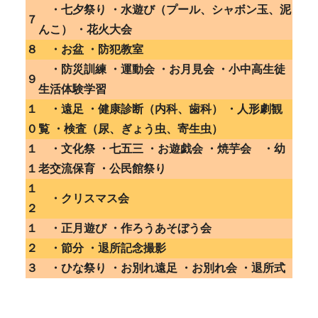
・七夕祭り ・水遊び（プール、シャボン玉、泥
７
んこ） ・花火大会
８
・お盆 ・防犯教室
・防災訓練 ・運動会 ・お月見会 ・小中高生徒
９
生活体験学習
１
・遠足 ・健康診断（内科、歯科） ・人形劇観
０
覧 ・検査（尿、ぎょう虫、寄生虫）
１
・文化祭 ・七五三 ・お遊戯会 ・焼芋会 ・幼
１
老交流保育 ・公民館祭り
１
・クリスマス会
２
１
・正月遊び ・作ろうあそぼう会
２
・節分 ・退所記念撮影
３
・ひな祭り ・お別れ遠足 ・お別れ会 ・退所式