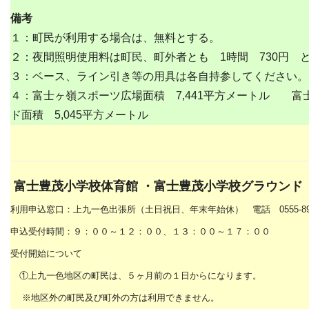
備考
１：町民が利用する場合は、無料とする。
２：夜間照明使用料は町民、町外者とも 1時間 730円 
３：ベース、ライン引き等の用具は各自持参してください。
４：富士ヶ嶺スポーツ広場面積 7,441平方メートル 富
ド面積 5,045平方メートル
富士豊茂小学校体育館 ・富士豊茂小学校グラウン
利用申込窓口：上九一色出張所（土日祝日、年末年始休） 電話 0555-89-
申込受付時間：９：００～１２：００、１３：００～１７：００
受付開始について
①上九一色地区の町民は、５ヶ月前の１日からになります。
※地区外の町民及び町外の方は利用できません。