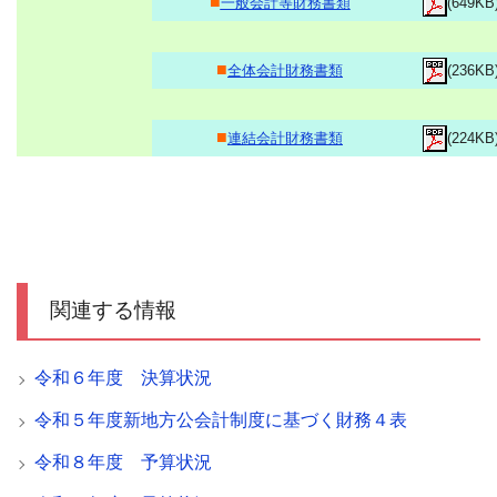
■
一般会計等財務書類
(649KB
■
全体会計財務書類
(236KB
■
連結会計財務書類
(224KB
関連する情報
令和６年度 決算状況
令和５年度新地方公会計制度に基づく財務４表
令和８年度 予算状況