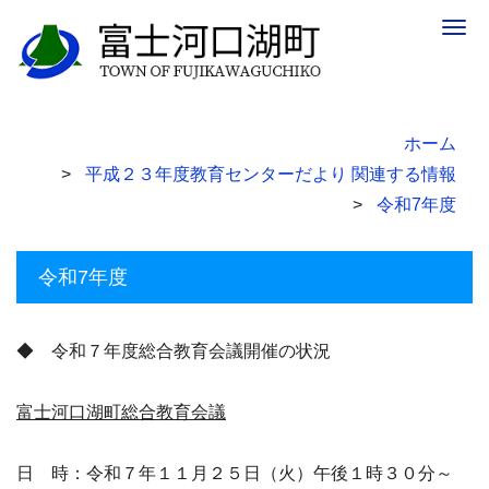
Togg
navig
ホーム
平成２３年度教育センターだより 関連する情報
令和7年度
令和7年度
◆ 令和７年度総合教育会議開催の状況
富士河口湖町総合教育会議
日 時：令和７年１１月２５日（火）午後１時３０分～