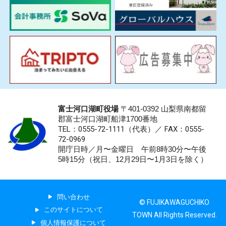
富士河口湖町役場
〒401-0392 山梨県南都留
郡富士河口湖町船津1700番地
TEL：0555-72-1111
（代表）／
FAX：0555-
72-0969
開庁日時／月〜金曜日 午前8時30分〜午後
5時15分（祝日、12月29日〜1月3日を除く）
問い合わせ
© FUJIKAWAGUCHIKO
このサイトについて
TOWN All Rights Reserved.
個人情報保護について