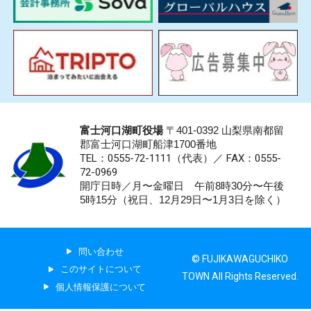
富士河口湖町役場
〒401-0392 山梨県南都留
郡富士河口湖町船津1700番地
TEL：0555-72-1111
（代表）／
FAX：0555-
72-0969
開庁日時／月〜金曜日 午前8時30分〜午後
5時15分（祝日、12月29日〜1月3日を除く）
問い合わせ
© FUJIKAWAGUCHIKO
このサイトについて
TOWN All Rights Reserved.
個人情報保護について