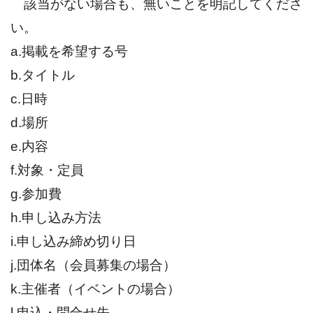
該当がない場合も、無いことを明記してくださ
い。
a.
掲載を希望する号
b.
タイトル
c.
日時
d.
場所
e.
内容
f.
対象・定員
g.
参加費
h.
申し込み方法
i.
申し込み締め切り日
j.
団体名（会員募集の場合）
k.
主催者（イベントの場合）
l.
申込・問合せ先