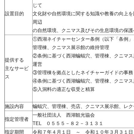
じて
設置目的
文化財や自然環境に関する知識や教養の向上を
周辺
の自然環境、クニマス及びその生息環境の保護
①西湖ネイチャーセンター条例（以下「条例」
管理棟、クニマス展示館の維持管理
② 条例に基づく
西湖蝙蝠穴、管理棟、クニマス
提供する
運営
主なサービ
③管理棟を拠点としたネイチャーガイドの事務
ス
④条例に基づく西湖蝙蝠穴、管理棟、クニマス
⑤入洞料の適正な収受と精算
施設内容
蝙蝠穴、管理棟、売店、クニマス展示館、レク
一般社団法人 西湖観光協会
指定管理者
TEL ０５５５－８２－３１３１
指定期間
令和７年４月１日 ～ 令和１０年３月３１日