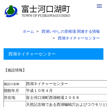
Togg
navig
ホーム
西湖いやしの里根場 関連する情報
西湖ネイチャーセンター
西湖ネイチャーセンター
【施設情報】
西湖ネイチャーセンター
施設の名称
開館年月
平成１０年４月
所在地
富士河口湖町西湖根場２０６８
天然記念物である西湖蝙蝠穴およびコウモリと