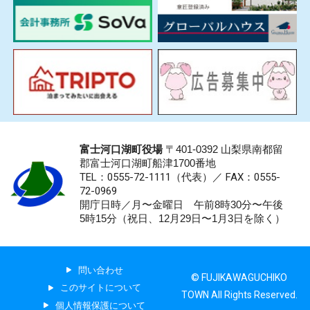
富士河口湖町役場
〒401-0392 山梨県南都留
郡富士河口湖町船津1700番地
TEL：0555-72-1111
（代表）／
FAX：0555-
72-0969
開庁日時／月〜金曜日 午前8時30分〜午後
5時15分（祝日、12月29日〜1月3日を除く）
問い合わせ
© FUJIKAWAGUCHIKO
このサイトについて
TOWN All Rights Reserved.
個人情報保護について