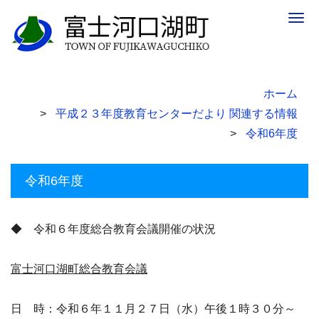
Togg
navig
ホーム
平成２３年度教育センターだより 関連する情報
令和6年度
令和6年度
◆ 令和６年度総合教育会議開催の状況
富士河口湖町総合教育会議
日 時：令和６年１１月２７日（水）午後１時３０分～