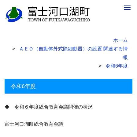
Togg
navig
ホーム
ＡＥＤ（自動体外式除細動器）の設置 関連する情
報
令和6年度
令和6年度
◆ 令和６年度総合教育会議開催の状況
富士河口湖町総合教育会議