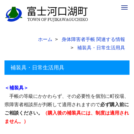
Togg
navig
ホーム
身体障害者手帳 関連する情報
補装具・日常生活用具
補装具・日常生活用具
＜補装具＞
手帳の等級にかかわらず、その必要性を個別に町役場、
県障害者相談所が判断して適用されますので
必ず購入前に
ご相談ください。
（購入後の補装具には、制度は適用され
ません。）