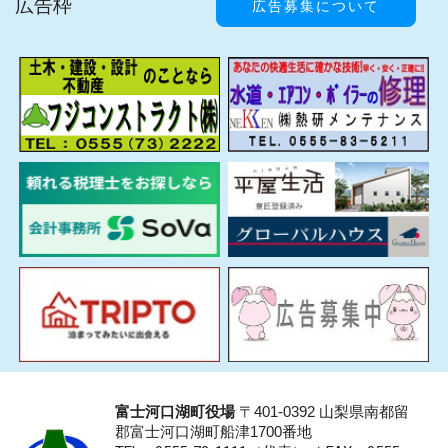
広告枠
広告募集について
富士河口湖町役場
〒401-0392 山梨県南都留
郡富士河口湖町船津1700番地