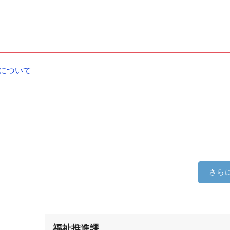
について
さら
福祉推進課