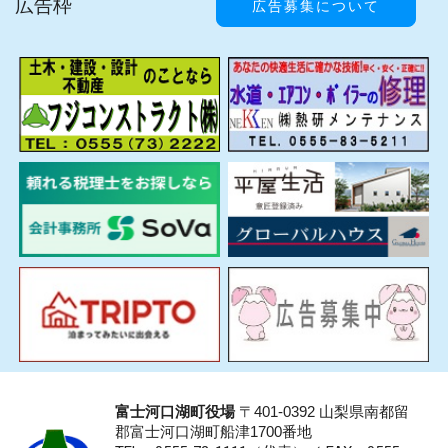
広告枠
広告募集について
富士河口湖町役場
〒401-0392 山梨県南都留
郡富士河口湖町船津1700番地