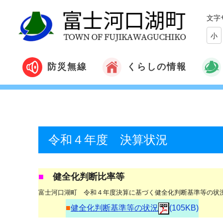
文字
小
くらしの情報
防災無線
令和４年度 決算状況
■
健全化判断比率等
富士河口湖町 令和４年度決算に基づく健全化判断基準等の状
■
健全化判断基準等の状況
(105KB)