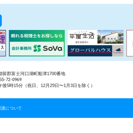
県南都留郡富士河口湖町船津1700番地
5-72-0969
後5時15分（祝日、12月29日〜1月3日を除く）
保護について