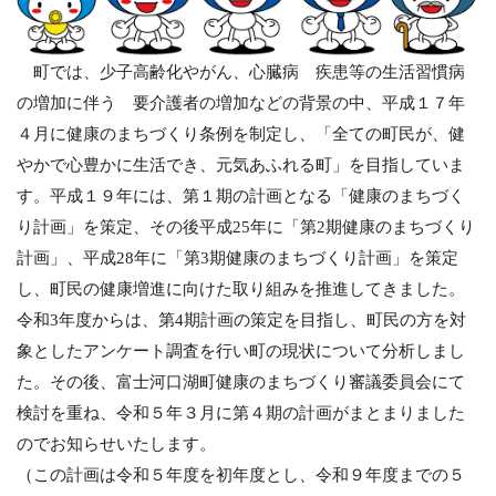
町では、少子高齢化やがん、心臓病 疾患等の生活習慣病
の増加に伴う 要介護者の増加などの背景の中、平成１７年
４月に健康のまちづくり条例を制定し、「全ての町民が、健
やかで心豊かに生活でき、元気あふれる町」を目指していま
す。平成１９年には、第１期の計画となる「健康のまちづく
り計画」を策定、その後平成
25
年に「第
2
期健康のまちづくり
計画」、平成
28
年に「第
3
期健康のまちづくり計画」を策定
し、町民の健康増進に向けた取り組みを推進してきました。
令和
3
年度からは、第4期計画の策定を目指し、町民の方を対
象としたアンケート調査を行い町の現状について分析しまし
た。
その後、富士河口湖町健康のまちづくり審議委員会にて
検討を重ね、令和５年３月に第４期の計画がまとまりました
のでお知らせいたします。
（この計画は令和５年度を初年度とし、令和９年度までの５