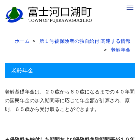
Togg
navig
ホーム
第１号被保険者の独自給付 関連する情報
老齢年金
老齢年金
老齢基礎年金は、２０歳から６０歳になるまでの４０年間
の国民年金の加入期間等に応じて年金額が計算され、原
則、６５歳から受け取ることができます。
★
保険料を納付した期間および保険料免除期間等が１０年