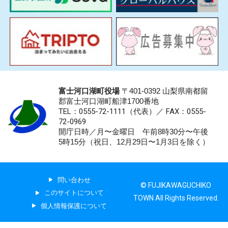
富士河口湖町役場
〒401-0392 山梨県南都留
郡富士河口湖町船津1700番地
TEL：0555-72-1111
（代表）／
FAX：0555-
72-0969
開庁日時／月〜金曜日 午前8時30分〜午後
5時15分（祝日、12月29日〜1月3日を除く）
問い合わせ
© FUJIKAWAGUCHIKO
このサイトについて
TOWN All Rights Reserved.
個人情報保護について