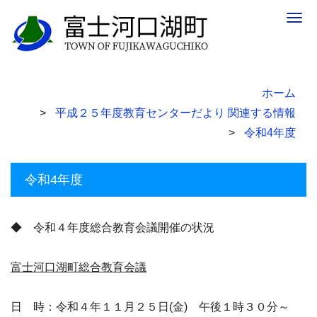
Togg
navig
ホーム
平成２５年度教育センターだより 関連する情報
令和4年度
令和4年度
◆ 令和４年度総合教育会議開催の状況
富士河口湖町総合教育会議
日 時：令和４年１１月２５日(金) 午後１時３０分～