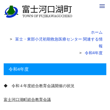
Togg
navig
ホーム
富士・東部小児初期救急医療センター 関連する情
報
令和4年度
令和4年度
◆ 令和４年度総合教育会議開催の状況
富士河口湖町総合教育会議