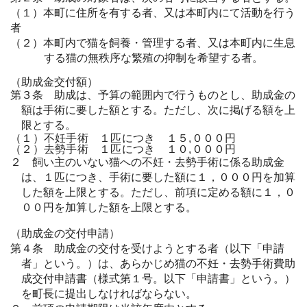
（１）本町に住所を有する者、又は本町内にて活動を行う
者
（２）本町内で猫を飼養・管理する者、又は本町内に生息
する猫の無秩序な繁殖の抑制を希望する者。
（助成金交付額）
第３条 助成は、予算の範囲内で行うものとし、助成金の
額は手術に要した額とする。ただし、次に掲げる額を上
限とする。
（１）不妊手術 １匹につき １５,０００円
（２）去勢手術 １匹につき １０,０００円
２ 飼い主のいない猫への不妊・去勢手術に係る助成金
は、１匹につき、手術に要した額に１，０００円を加算
した額を上限とする。ただし、前項に定める額に１，０
００円を加算した額を上限とする。
（助成金の交付申請）
第４条 助成金の交付を受けようとする者（以下「申請
者」という。）は、あらかじめ猫の不妊・去勢手術費助
成交付申請書（様式第１号。以下「申請書」という。）
を町長に提出しなければならない。