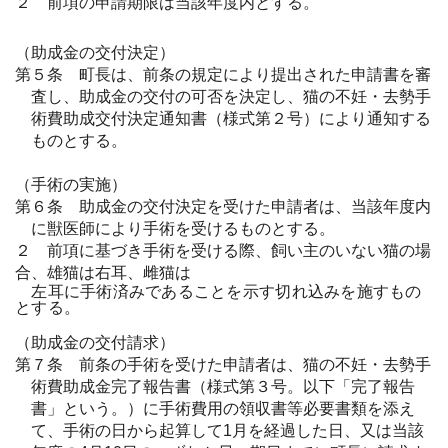
２ 前項の申請期限は当該年度内とする。
（助成金の交付決定）
第５条 町長は、前条の規定により提出された申請書を審
査し、助成金の交付の可否を決定し、猫の不妊・去勢手
術費助成交付決定通知書（様式第２号）により通知する
ものとする。
（手術の実施）
第６条 助成金の交付決定を受けた申請者は、当該年度内
に獣医師により手術を受けるものとする。
２ 前項に基づき手術を受ける際、飼い主のいない猫の場
合、雄猫は右耳、雌猫は
左耳に手術済みであることを示す切れ込みを施すもの
とする。
（助成金の交付請求）
第７条 前条の手術を受けた申請者は、猫の不妊・去勢手
術費助成金完了報告書（様式第３号。以下「完了報告
書」という。）に手術費用の領収書等必要書類を添え
て、手術の日から起算して1月を経過した日、又は当該