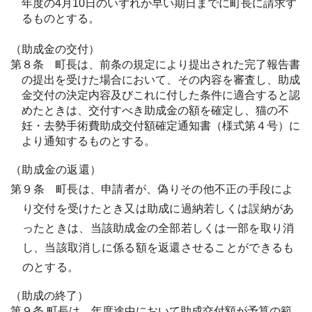
年度の4月10日のいずれか早い期日までに町長に請求す
るものとする。
（助成金の交付）
第８条 町長は、前条の規定により提出された完了報告書
の提出を受けた場合において、その内容を審査し、助成
金交付の決定内容及びこれに付した条件に適合すると認
めたときは、交付すべき助成金の額を確定し、猫の不
妊・去勢手術費助成交付額確定通知書（様式第４号）に
より通知するものとする。
（助成金の返還）
第９条 町長は、申請者が、偽りその他不正の手段によ
り交付を受けたとき又は助成に過納若しくは誤納があ
ったときは、当該助成金の全部若しくは一部を取り消
し、当該取消しに係る額を返還させることができるも
のとする。
（助成の終了）
第９条 町長は、年度途中において助成交付額が予算の範