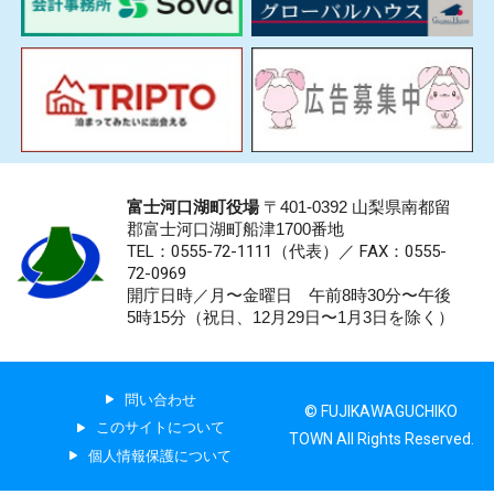
富士河口湖町役場
〒401-0392 山梨県南都留
郡富士河口湖町船津1700番地
TEL：0555-72-1111
（代表）／
FAX：0555-
72-0969
開庁日時／月〜金曜日 午前8時30分〜午後
5時15分（祝日、12月29日〜1月3日を除く）
問い合わせ
© FUJIKAWAGUCHIKO
このサイトについて
TOWN All Rights Reserved.
個人情報保護について