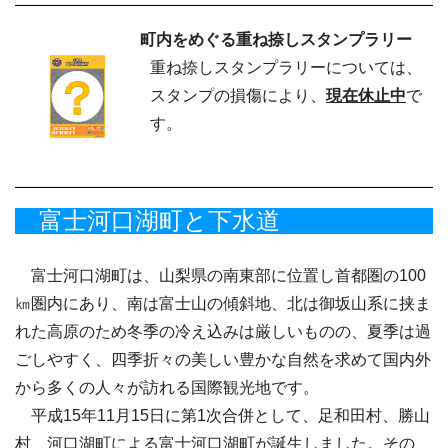
町内をめぐる重ね捺しスタンプラリー
重ね捺しスタンプラリーについては、
スタンプの損傷により、
現在休止中
で
す。
富士河口湖町と下水道
富士河口湖町は、山梨県の南東部に位置し首都圏の100
㎞圏内にあり、南は富士山の傾斜地、北は御坂山系に挟ま
れた高原のため冬季の冷え込みは厳しいものの、夏季は過
ごしやすく、四季折々の美しい豊かな自然を求めて国内外
から多くの人々が訪れる国際観光地です。
平成15年11月15日に第1次合併として、足和田村、勝山
村、河口湖町による富士河口湖町が誕生しました。その