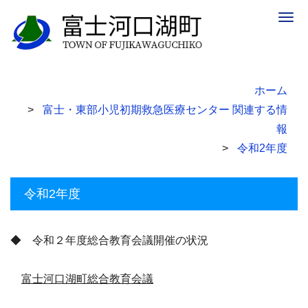
Togg
navig
ホーム
富士・東部小児初期救急医療センター 関連する情
報
令和2年度
令和2年度
◆ 令和２年度総合教育会議開催の状況
富士河口湖町総合教育会議