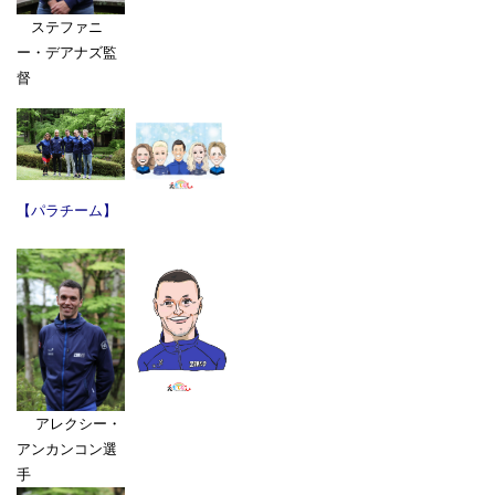
ステファニ
ー・デアナズ監
督
【パラチーム】
アレクシー・
アンカンコン選
手