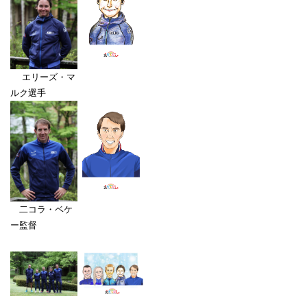
エリーズ・マ
ルク選手
二コラ・ベケ
ー監督